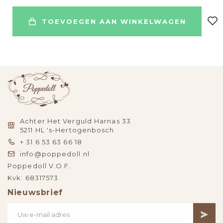
TOEVOEGEN AAN WINKELWAGEN
Achter Het Verguld Harnas 33
5211 HL 's-Hertogenbosch
+ 31 6 53 63 66 18
info@poppedoll.nl
Poppedoll V.O.F.
Kvk: 68317573
Nieuwsbrief