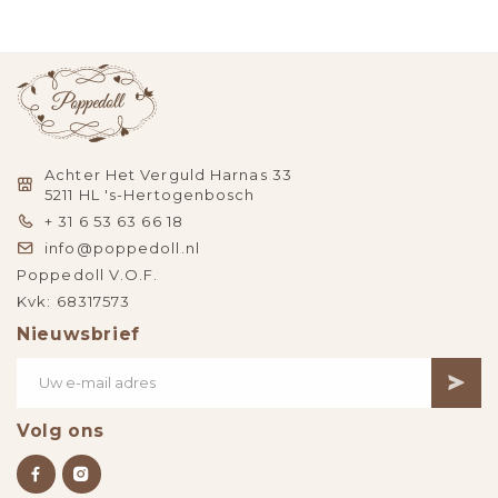
Achter Het Verguld Harnas 33
5211 HL 's-Hertogenbosch
+ 31 6 53 63 66 18
info@poppedoll.nl
Poppedoll V.O.F.
Kvk: 68317573
Nieuwsbrief
Volg ons