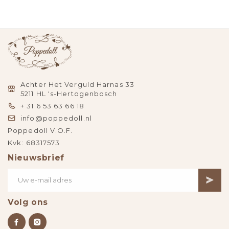
Achter Het Verguld Harnas 33
5211 HL 's-Hertogenbosch
+ 31 6 53 63 66 18
info@poppedoll.nl
Poppedoll V.O.F.
Kvk: 68317573
Nieuwsbrief
Volg ons