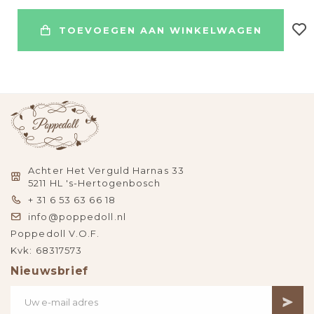
TOEVOEGEN AAN WINKELWAGEN
Achter Het Verguld Harnas 33
5211 HL 's-Hertogenbosch
+ 31 6 53 63 66 18
info@poppedoll.nl
Poppedoll V.O.F.
Kvk: 68317573
Nieuwsbrief