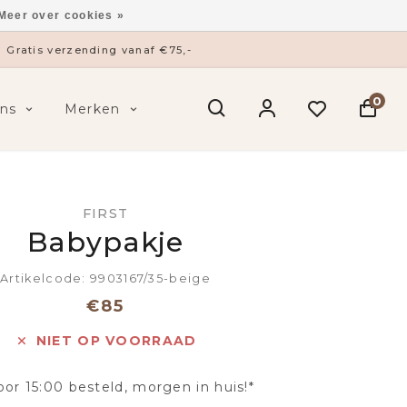
Meer over cookies »
Gratis verzending vanaf €75,-
0
ns
Merken
FIRST
Babypakje
Artikelcode: 9903167/35-beige
€85
NIET OP VOORRAAD
oor 15:00 besteld, morgen in huis!*