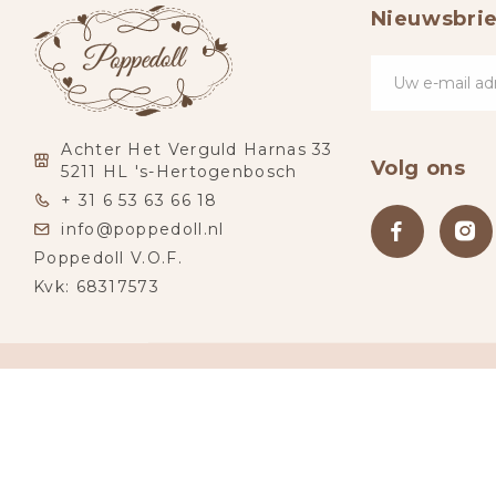
Nieuwsbrie
Achter Het Verguld Harnas 33
Volg ons
5211 HL 's-Hertogenbosch
+ 31 6 53 63 66 18
info@poppedoll.nl
Poppedoll V.O.F.
Kvk: 68317573