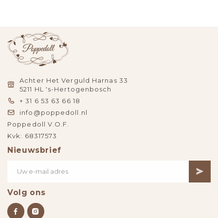
Achter Het Verguld Harnas 33
5211 HL 's-Hertogenbosch
+ 31 6 53 63 66 18
info@poppedoll.nl
Poppedoll V.O.F.
Kvk: 68317573
Nieuwsbrief
Volg ons