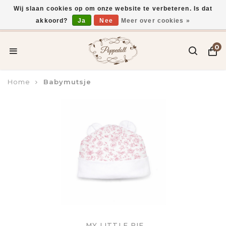
Wij slaan cookies op om onze website te verbeteren. Is dat
akkoord?
Ja
Nee
Meer over cookies »
Voor 15:00 uur besteld, vandaag verzonden*
0
Home
Babymutsje
MY LITTLE PIE