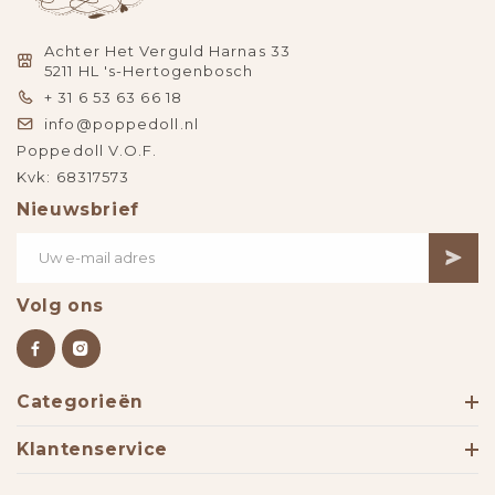
Achter Het Verguld Harnas 33
5211 HL 's-Hertogenbosch
+ 31 6 53 63 66 18
info@poppedoll.nl
Poppedoll V.O.F.
Kvk: 68317573
Nieuwsbrief
Volg ons
Categorieën
Klantenservice