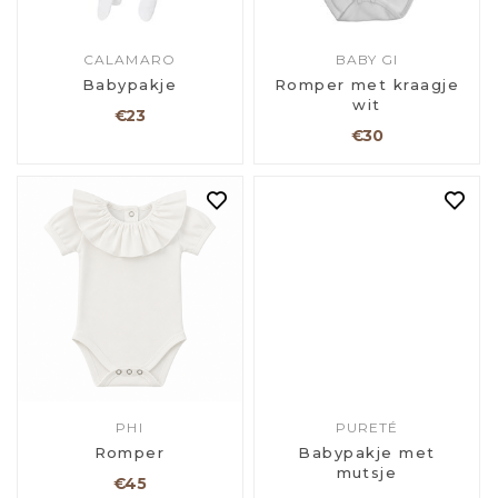
CALAMARO
BABY GI
Babypakje
Romper met kraagje
wit
€23
€30
PHI
PURETÉ
Romper
Babypakje met
mutsje
€45