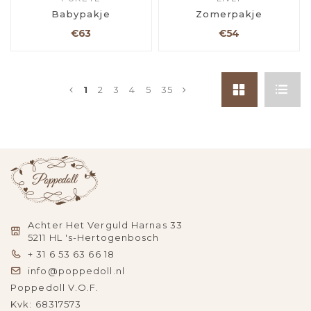
Babypakje
Zomerpakje
€63
€54
1
2
3
4
5
35
Achter Het Verguld Harnas 33
5211 HL 's-Hertogenbosch
+ 31 6 53 63 66 18
info@poppedoll.nl
Poppedoll V.O.F.
Kvk: 68317573