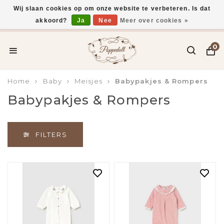
Wij slaan cookies op om onze website te verbeteren. Is dat
akkoord?
Ja
Nee
Meer over cookies »
Gratis verzending vanaf €75,-
0
Home
Baby
Meisjes
Babypakjes & Rompers
Babypakjes & Rompers
FILTERS