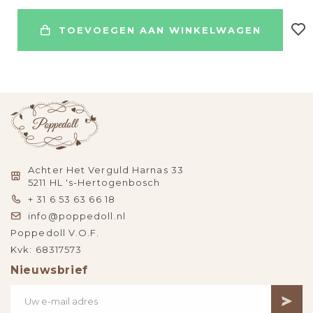
TOEVOEGEN AAN WINKELWAGEN
Achter Het Verguld Harnas 33
5211 HL 's-Hertogenbosch
+ 31 6 53 63 66 18
info@poppedoll.nl
Poppedoll V.O.F.
Kvk: 68317573
Nieuwsbrief