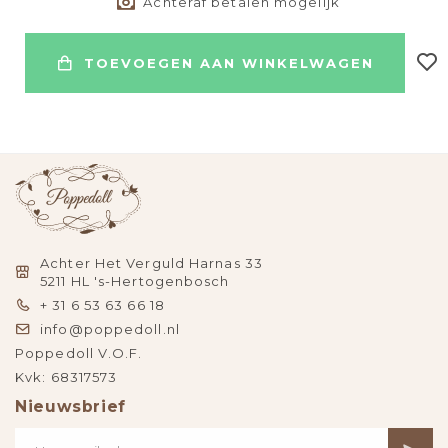
Achteraf betalen mogelijk
TOEVOEGEN AAN WINKELWAGEN
Achter Het Verguld Harnas 33
5211 HL 's-Hertogenbosch
+ 31 6 53 63 66 18
info@poppedoll.nl
Poppedoll V.O.F.
Kvk: 68317573
Nieuwsbrief