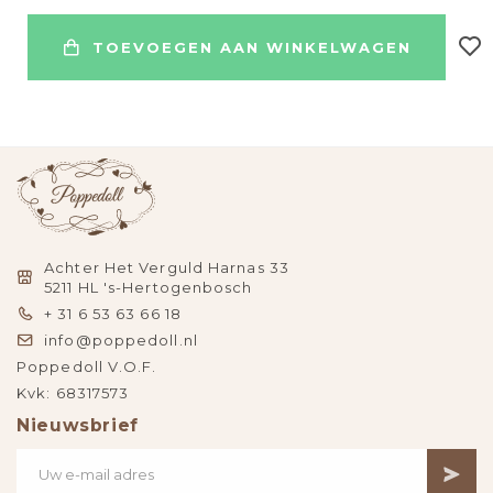
TOEVOEGEN AAN WINKELWAGEN
Achter Het Verguld Harnas 33
5211 HL 's-Hertogenbosch
+ 31 6 53 63 66 18
info@poppedoll.nl
Poppedoll V.O.F.
Kvk: 68317573
Nieuwsbrief