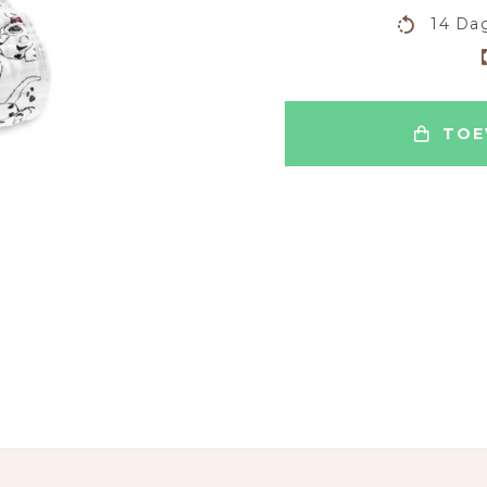
14 Dag
TOE