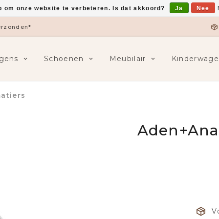
p om onze website te verbeteren. Is dat akkoord?
Ja
Nee
verzonden*
gens
Schoenen
Meubilair
Kinderwage
atiers
Aden+Anai
V