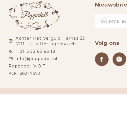
Nieuwsbrie
Achter Het Verguld Harnas 33
Volg ons
5211 HL 's-Hertogenbosch
+ 31 6 53 63 66 18
info@poppedoll.nl
Poppedoll V.O.F.
Kvk: 68317573