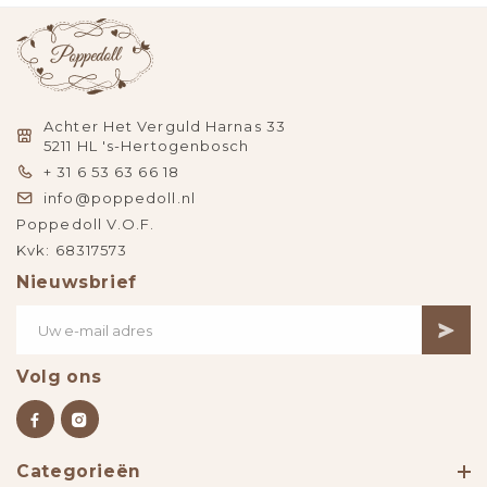
Achter Het Verguld Harnas 33
5211 HL 's-Hertogenbosch
+ 31 6 53 63 66 18
info@poppedoll.nl
Poppedoll V.O.F.
Kvk: 68317573
Nieuwsbrief
Volg ons
Categorieën