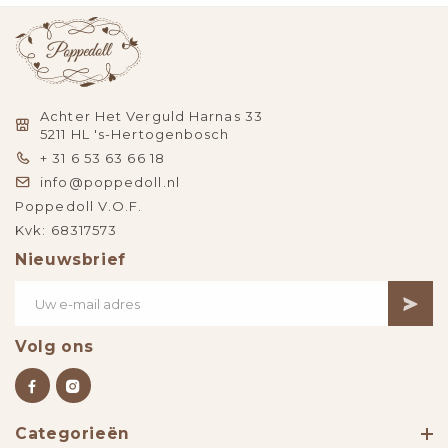
Achter Het Verguld Harnas 33
5211 HL 's-Hertogenbosch
+ 31 6 53 63 66 18
info@poppedoll.nl
Poppedoll V.O.F.
Kvk: 68317573
Nieuwsbrief
Volg ons
Categorieën