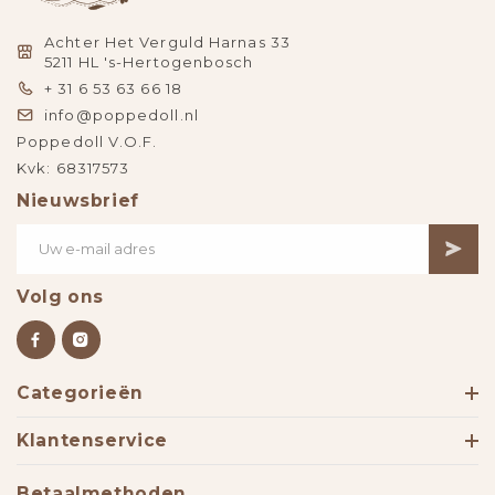
Achter Het Verguld Harnas 33
5211 HL 's-Hertogenbosch
+ 31 6 53 63 66 18
info@poppedoll.nl
Poppedoll V.O.F.
Kvk: 68317573
Nieuwsbrief
Volg ons
Categorieën
Klantenservice
Betaalmethoden