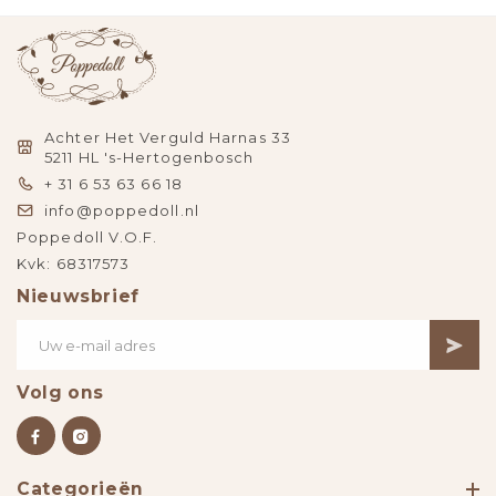
Achter Het Verguld Harnas 33
5211 HL 's-Hertogenbosch
+ 31 6 53 63 66 18
info@poppedoll.nl
Poppedoll V.O.F.
Kvk: 68317573
Nieuwsbrief
Volg ons
Categorieën