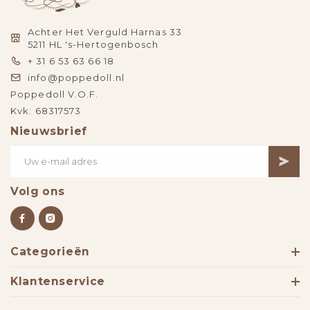
Achter Het Verguld Harnas 33
5211 HL 's-Hertogenbosch
+ 31 6 53 63 66 18
info@poppedoll.nl
Poppedoll V.O.F.
Kvk: 68317573
Nieuwsbrief
Volg ons
Categorieën
Klantenservice