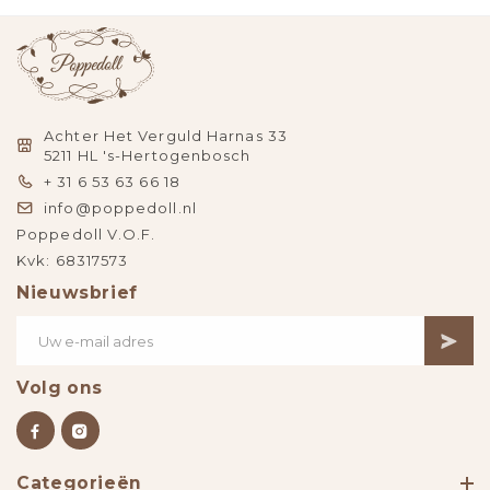
Achter Het Verguld Harnas 33
5211 HL 's-Hertogenbosch
+ 31 6 53 63 66 18
info@poppedoll.nl
Poppedoll V.O.F.
Kvk: 68317573
Nieuwsbrief
Volg ons
Categorieën