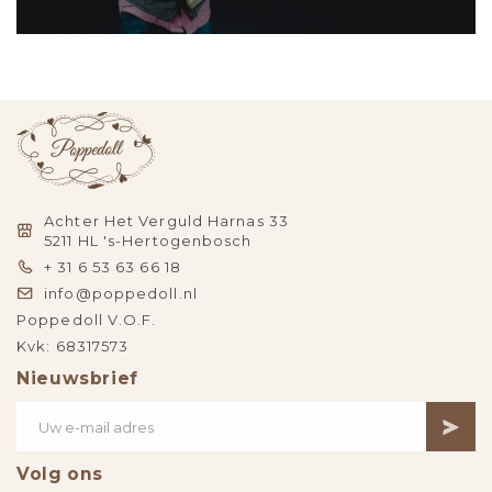
Achter Het Verguld Harnas 33
5211 HL 's-Hertogenbosch
+ 31 6 53 63 66 18
info@poppedoll.nl
Poppedoll V.O.F.
Kvk: 68317573
Nieuwsbrief
Volg ons