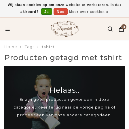
Wij slaan cookies op om onze website te verbeteren. Is dat
akkoord?
Ja
Nee
Meer over cookies »
Voor 15:00 uur besteld, vandaag verzonden*
0
Home
Tags
tshirt
Producten getagd met tshirt
Helaas..
Er zijn geen producten gevonden in deze
categorie. Keer terug naar de vorige pagina of
probeer een van onze andere categorieën.