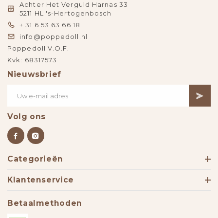
Achter Het Verguld Harnas 33
5211 HL 's-Hertogenbosch
+ 31 6 53 63 66 18
info@poppedoll.nl
Poppedoll V.O.F.
Kvk: 68317573
Nieuwsbrief
Volg ons
Categorieën
Klantenservice
Betaalmethoden