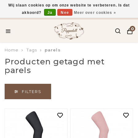
Wij slaan cookies op om onze website te verbeteren. Is dat
akkoord?
Ja
Nee
Meer over cookies »
Voor 15:00 uur besteld, vandaag verzonden*
0
Home
Tags
parels
Producten getagd met
parels
FILTERS