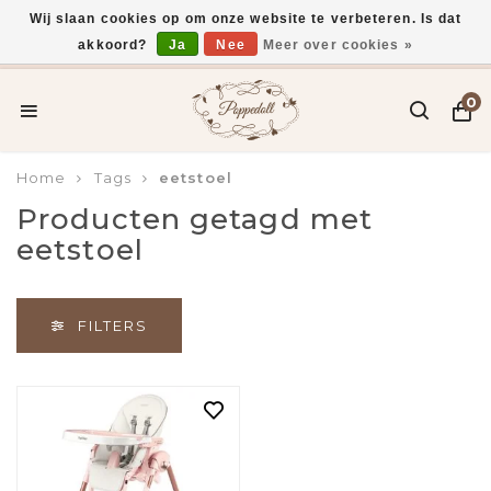
Wij slaan cookies op om onze website te verbeteren. Is dat
akkoord?
Ja
Nee
Meer over cookies »
Voor 15:00 uur besteld, vandaag verzonden*
0
Home
Tags
eetstoel
Producten getagd met
eetstoel
FILTERS