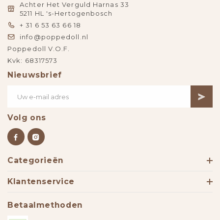
Achter Het Verguld Harnas 33
5211 HL 's-Hertogenbosch
+ 31 6 53 63 66 18
info@poppedoll.nl
Poppedoll V.O.F.
Kvk: 68317573
Nieuwsbrief
Volg ons
Categorieën
Klantenservice
Betaalmethoden