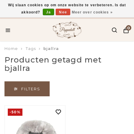
Wij slaan cookies op om onze website te verbeteren. Is dat
akkoord?
Ja
Nee
Meer over cookies »
Voor 15:00 uur besteld, vandaag verzonden*
0
Home
Tags
bjallra
Producten getagd met
bjallra
FILTERS
-50%