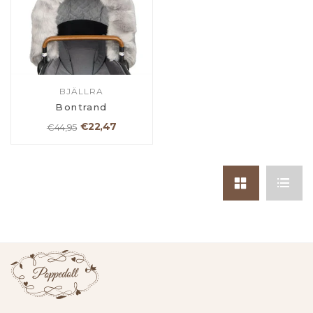
BJÄLLRA
Bontrand
€22,47
€44,95