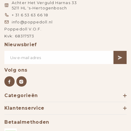
Achter Het Verguld Harnas 33
5211 HL 's-Hertogenbosch
+ 31 6 53 63 66 18
info@poppedoll.nl
Poppedoll V.O.F.
Kvk: 68317573
Nieuwsbrief
Volg ons
Categorieën
Klantenservice
Betaalmethoden