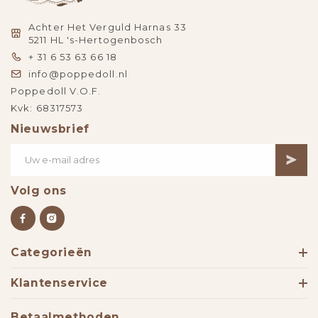
Achter Het Verguld Harnas 33
5211 HL 's-Hertogenbosch
+ 31 6 53 63 66 18
info@poppedoll.nl
Poppedoll V.O.F.
Kvk: 68317573
Nieuwsbrief
Volg ons
Categorieën
Klantenservice
Betaalmethoden