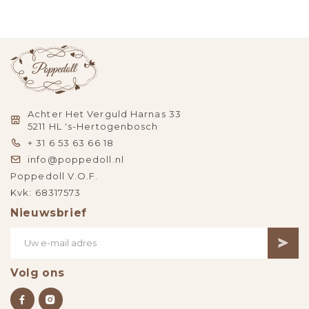
Achter Het Verguld Harnas 33
5211 HL 's-Hertogenbosch
+ 31 6 53 63 66 18
info@poppedoll.nl
Poppedoll V.O.F.
Kvk: 68317573
Nieuwsbrief
Volg ons