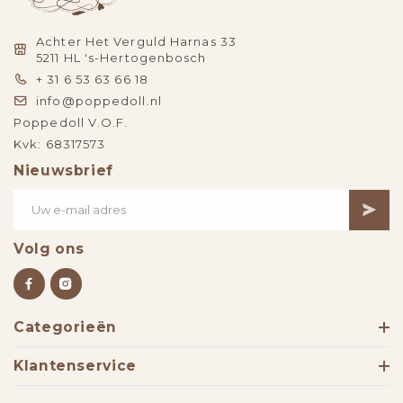
Achter Het Verguld Harnas 33
5211 HL 's-Hertogenbosch
+ 31 6 53 63 66 18
info@poppedoll.nl
Poppedoll V.O.F.
Kvk: 68317573
Nieuwsbrief
Volg ons
Categorieën
Klantenservice