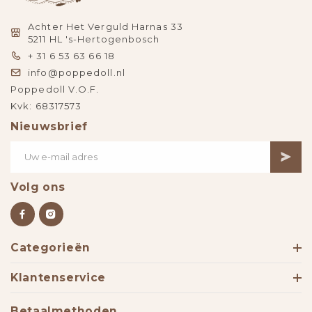
Achter Het Verguld Harnas 33
5211 HL 's-Hertogenbosch
+ 31 6 53 63 66 18
info@poppedoll.nl
Poppedoll V.O.F.
Kvk: 68317573
Nieuwsbrief
Volg ons
Categorieën
Klantenservice
Betaalmethoden