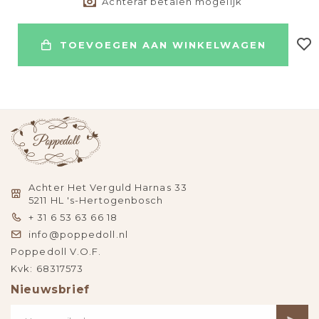
Achteraf betalen mogelijk
TOEVOEGEN AAN WINKELWAGEN
Achter Het Verguld Harnas 33
5211 HL 's-Hertogenbosch
+ 31 6 53 63 66 18
info@poppedoll.nl
Poppedoll V.O.F.
Kvk: 68317573
Nieuwsbrief