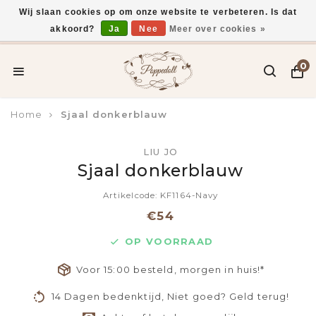
Wij slaan cookies op om onze website te verbeteren. Is dat
akkoord?
Ja
Nee
Meer over cookies »
Voor 15:00 uur besteld, vandaag verzonden*
0
Home
Sjaal donkerblauw
LIU JO
Sjaal donkerblauw
Artikelcode: KF1164-Navy
€54
OP VOORRAAD
Voor 15:00 besteld, morgen in huis!*
14 Dagen bedenktijd, Niet goed? Geld terug!