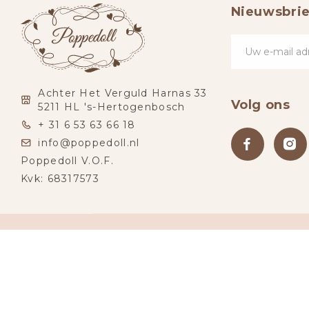
Nieuwsbrie
Achter Het Verguld Harnas 33
Volg ons
5211 HL 's-Hertogenbosch
+ 31 6 53 63 66 18
info@poppedoll.nl
Poppedoll V.O.F.
Kvk: 68317573