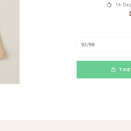
14 Dag
92/98
TOE