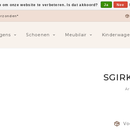
p om onze website te verbeteren. Is dat akkoord?
Ja
Nee
verzonden*
gens
Schoenen
Meubilair
Kinderwage
SGIR
Ar
Vo