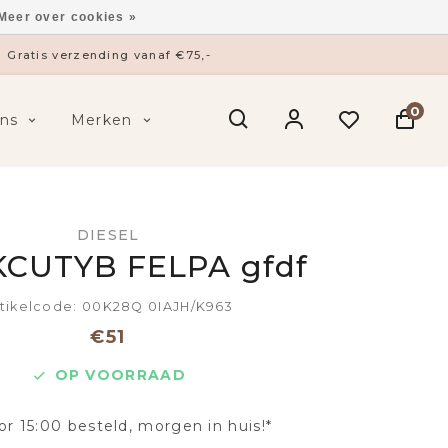
Meer over cookies »
Gratis verzending vanaf €75,-
0
ns
Merken
DIESEL
KCUTYB FELPA gfdf
tikelcode: 00K28Q 0IAJH/K963
€51
OP VOORRAAD
or 15:00 besteld, morgen in huis!*