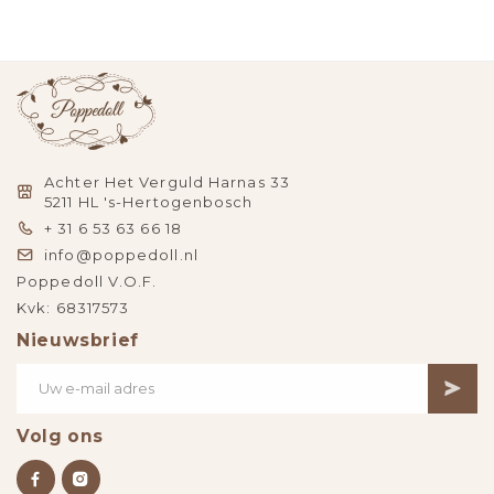
Achter Het Verguld Harnas 33
5211 HL 's-Hertogenbosch
+ 31 6 53 63 66 18
info@poppedoll.nl
Poppedoll V.O.F.
Kvk: 68317573
Nieuwsbrief
Volg ons