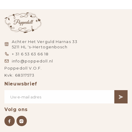
Achter Het Verguld Harnas 33
5211 HL 's-Hertogenbosch
+ 31 6 53 63 66 18
info@poppedoll.nl
Poppedoll V.O.F.
Kvk: 68317573
Nieuwsbrief
Volg ons