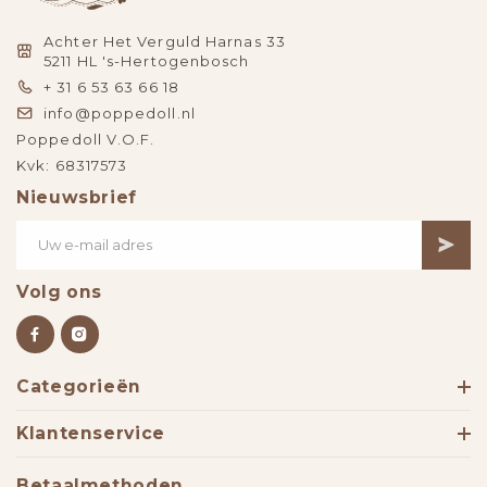
Achter Het Verguld Harnas 33
5211 HL 's-Hertogenbosch
+ 31 6 53 63 66 18
info@poppedoll.nl
Poppedoll V.O.F.
Kvk: 68317573
Nieuwsbrief
Volg ons
Categorieën
Klantenservice
Betaalmethoden