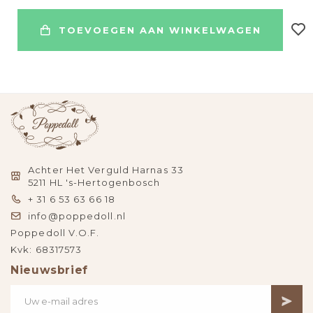
TOEVOEGEN AAN WINKELWAGEN
Achter Het Verguld Harnas 33
5211 HL 's-Hertogenbosch
+ 31 6 53 63 66 18
info@poppedoll.nl
Poppedoll V.O.F.
Kvk: 68317573
Nieuwsbrief