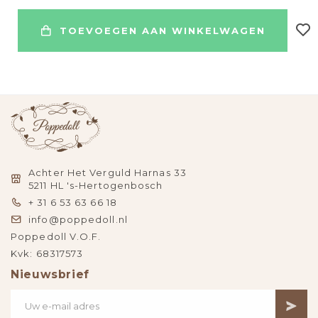
TOEVOEGEN AAN WINKELWAGEN
Achter Het Verguld Harnas 33
5211 HL 's-Hertogenbosch
+ 31 6 53 63 66 18
info@poppedoll.nl
Poppedoll V.O.F.
Kvk: 68317573
Nieuwsbrief