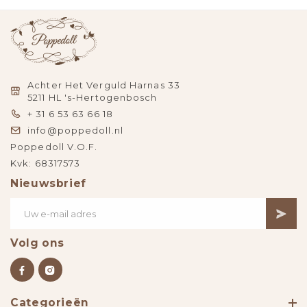
Achter Het Verguld Harnas 33
5211 HL 's-Hertogenbosch
+ 31 6 53 63 66 18
info@poppedoll.nl
Poppedoll V.O.F.
Kvk: 68317573
Nieuwsbrief
Volg ons
Categorieën