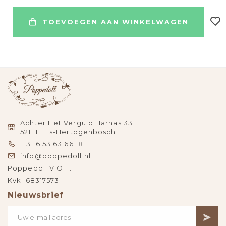
TOEVOEGEN AAN WINKELWAGEN
Achter Het Verguld Harnas 33
5211 HL 's-Hertogenbosch
+ 31 6 53 63 66 18
info@poppedoll.nl
Poppedoll V.O.F.
Kvk: 68317573
Nieuwsbrief