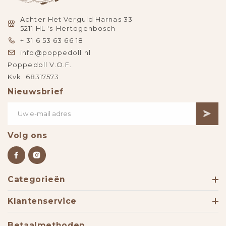
Achter Het Verguld Harnas 33
5211 HL 's-Hertogenbosch
+ 31 6 53 63 66 18
info@poppedoll.nl
Poppedoll V.O.F.
Kvk: 68317573
Nieuwsbrief
Volg ons
Categorieën
Klantenservice
Betaalmethoden