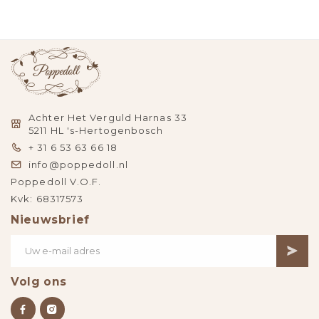
Achter Het Verguld Harnas 33
5211 HL 's-Hertogenbosch
+ 31 6 53 63 66 18
info@poppedoll.nl
Poppedoll V.O.F.
Kvk: 68317573
Nieuwsbrief
Volg ons