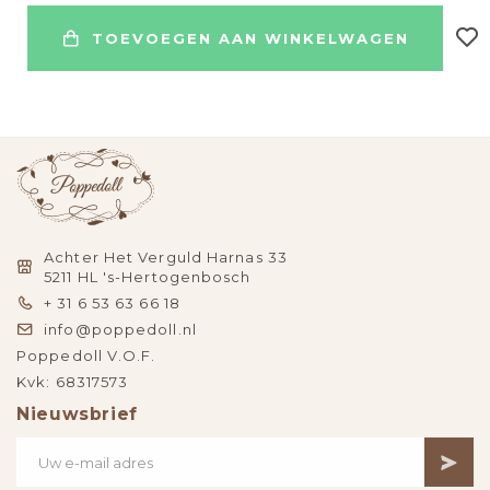
TOEVOEGEN AAN WINKELWAGEN
Achter Het Verguld Harnas 33
5211 HL 's-Hertogenbosch
+ 31 6 53 63 66 18
info@poppedoll.nl
Poppedoll V.O.F.
Kvk: 68317573
Nieuwsbrief