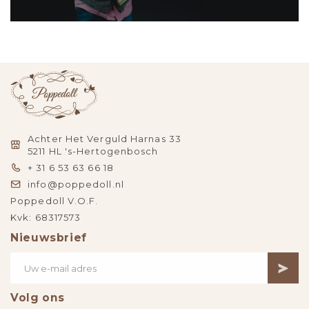
Achter Het Verguld Harnas 33
5211 HL 's-Hertogenbosch
+ 31 6 53 63 66 18
info@poppedoll.nl
Poppedoll V.O.F.
Kvk: 68317573
Nieuwsbrief
Volg ons