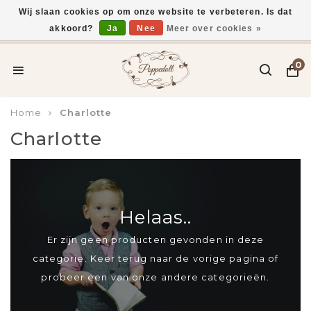
Wij slaan cookies op om onze website te verbeteren. Is dat
akkoord?
Ja
Nee
Meer over cookies »
Voor 15:00 uur besteld, vandaag verzonden*
0
Home
Charlotte
Charlotte
Helaas..
Er zijn geen producten gevonden in deze
categorie. Keer terug naar de vorige pagina of
probeer een van onze andere categorieën.