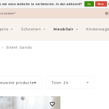
p om onze website te verbeteren. Is dat akkoord?
Ja
Nee
verzonden*
gens
Schoenen
Meubilair
Kinderwag
Silent Sands
ieuwste producten
Toon: 24