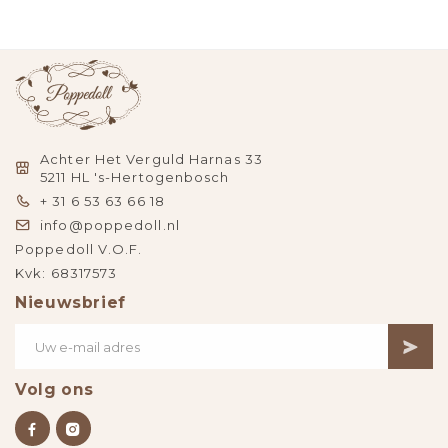
Achter Het Verguld Harnas 33
5211 HL 's-Hertogenbosch
+ 31 6 53 63 66 18
info@poppedoll.nl
Poppedoll V.O.F.
Kvk: 68317573
Nieuwsbrief
Volg ons