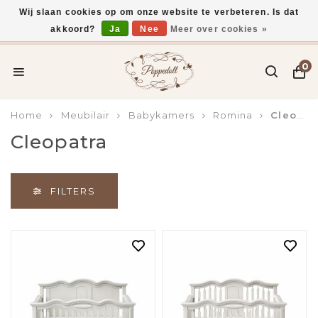
Wij slaan cookies op om onze website te verbeteren. Is dat
akkoord?
Ja
Nee
Meer over cookies »
Voor 15:00 uur besteld, vandaag verzonden*
0
Home
Meubilair
Babykamers
Romina
Cleopatra
Cleopatra
FILTERS