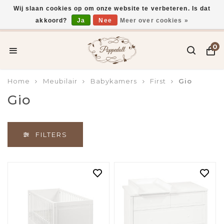
Wij slaan cookies op om onze website te verbeteren. Is dat
akkoord?
Ja
Nee
Meer over cookies »
Voor 15:00 uur besteld, vandaag verzonden*
0
Home
Meubilair
Babykamers
First
Gio
Gio
FILTERS