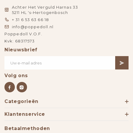
Achter Het Verguld Harnas 33
5211 HL 's-Hertogenbosch
+ 31 6 53 63 66 18
info@poppedoll.nl
Poppedoll V.O.F.
Kvk: 68317573
Nieuwsbrief
Volg ons
Categorieën
Klantenservice
Betaalmethoden