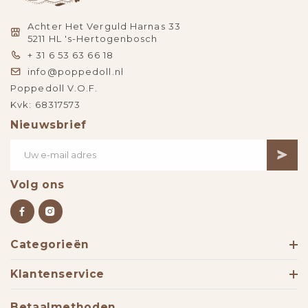
Achter Het Verguld Harnas 33
5211 HL 's-Hertogenbosch
+ 31 6 53 63 66 18
info@poppedoll.nl
Poppedoll V.O.F.
Kvk: 68317573
Nieuwsbrief
Volg ons
Categorieën
Klantenservice
Betaalmethoden