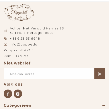
Achter Het Verguld Harnas 33
5211 HL 's-Hertogenbosch
+ 31 6 53 63 66 18
info@poppedoll.nl
Poppedoll V.O.F.
Kvk: 68317573
Nieuwsbrief
Volg ons
Categorieën