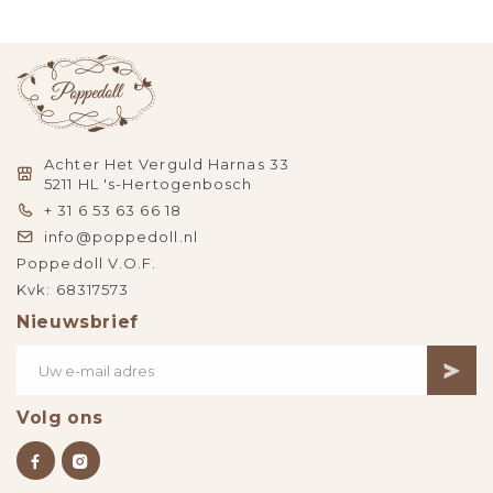
Achter Het Verguld Harnas 33
5211 HL 's-Hertogenbosch
+ 31 6 53 63 66 18
info@poppedoll.nl
Poppedoll V.O.F.
Kvk: 68317573
Nieuwsbrief
Volg ons