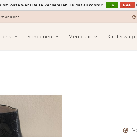
p om onze website te verbeteren. Is dat akkoord?
Ja
Nee
verzonden*
gens
Schoenen
Meubilair
Kinderwage
V