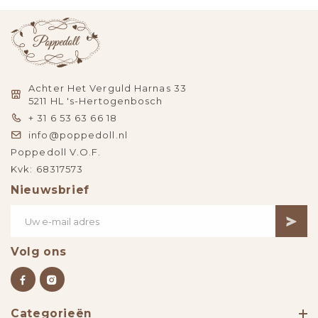
Achter Het Verguld Harnas 33
5211 HL 's-Hertogenbosch
+ 31 6 53 63 66 18
info@poppedoll.nl
Poppedoll V.O.F.
Kvk: 68317573
Nieuwsbrief
Volg ons
Categorieën