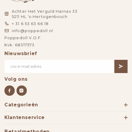
Achter Het Verguld Harnas 33
5211 HL 's-Hertogenbosch
+ 31 6 53 63 66 18
info@poppedoll.nl
Poppedoll V.O.F.
Kvk: 68317573
Nieuwsbrief
Volg ons
Categorieën
Klantenservice
Betaalmethoden