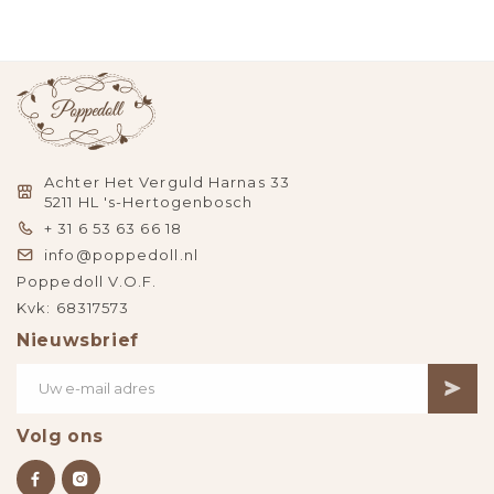
Achter Het Verguld Harnas 33
5211 HL 's-Hertogenbosch
+ 31 6 53 63 66 18
info@poppedoll.nl
Poppedoll V.O.F.
Kvk: 68317573
Nieuwsbrief
Volg ons